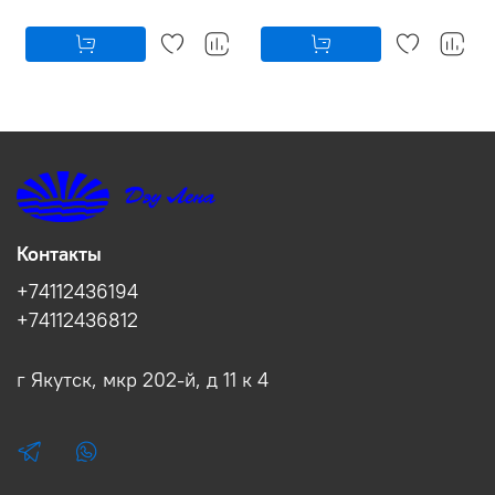
Контакты
+74112436194
+74112436812
г Якутск, мкр 202-й, д 11 к 4