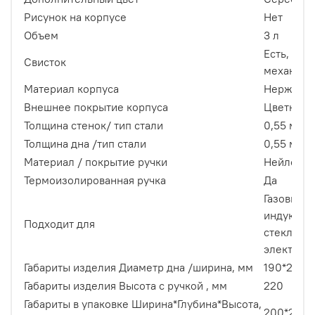
Рисунок на корпусе
Нет
Объем
3 л
Есть, сви
Свисток
механиз
Материал корпуса
Нержавею
Внешнее покрытие корпуса
Цветное 
Толщина стенок/ тип стали
0,55 мм 
Толщина дна /тип стали
0,55 мм 
Материал / покрытие ручки
Нейлон /
Термоизолированная ручка
Да
Газовых п
индукцио
Подходит для
стеклокер
электрич
Габариты изделия Диаметр дна /ширина, мм
190*220
Габариты изделия Высота с ручкой , мм
220
Габариты в упаковке Ширина*Глубина*Высота,
200*200*