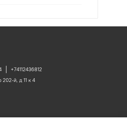
4
+74112436812
 202-й, д 11 к 4