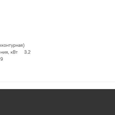
хконтурная)
ения, кВт 3.2
 9