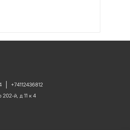
4
+74112436812
 202-й, д 11 к 4