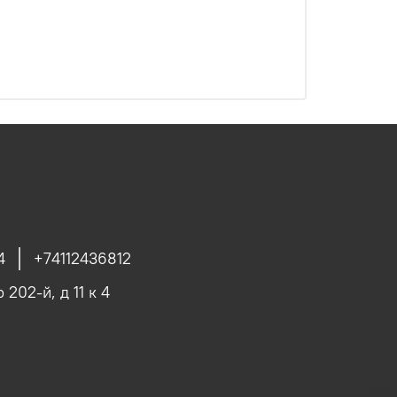
4
+74112436812
 202-й, д 11 к 4