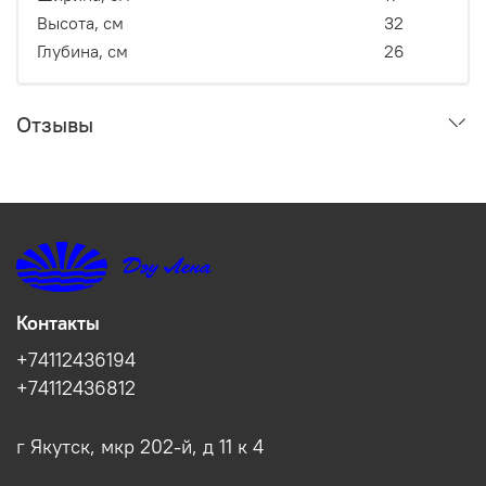
Высота, см
32
Глубина, см
26
Отзывы
Контакты
+74112436194
+74112436812
г Якутск, мкр 202-й, д 11 к 4