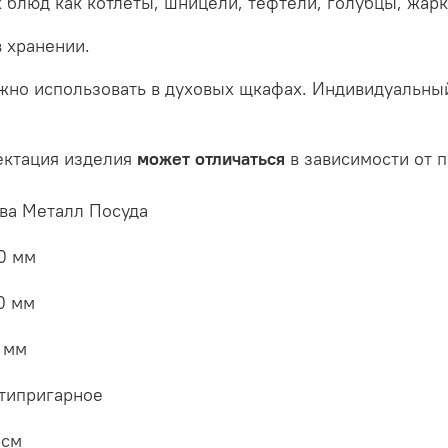
 блюд как котлеты, шницели, тефтели, голубцы, жарк
 хранении.
ожно использовать в духовых щкафах. Индивидуальный
ктация изделия
может отличаться
в зависимости от п
ва Металл Посуда
0 мм
0 мм
 мм
типригарное
 см