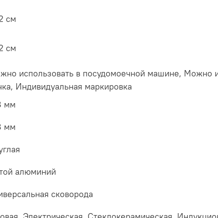
.2 см
.2 см
жно использовать в посудомоечной машине, Можно и
чка, Индивидуальная маркировка
8 мм
8 мм
углая
той алюминий
иверсальная сковорода
зовая, Электрическая, Стеклокерамическая, Индукцио