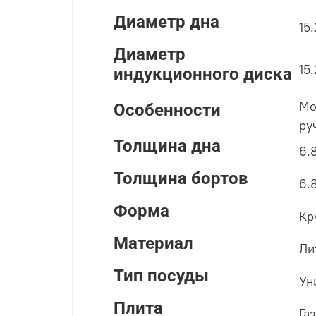
Диаметр дна
15
Диаметр
15
индукционного диска
Мо
Особенности
ру
Толщина дна
6.
Толщина бортов
6.
Форма
Кр
Материал
Ли
Тип посуды
Ун
Плита
Га