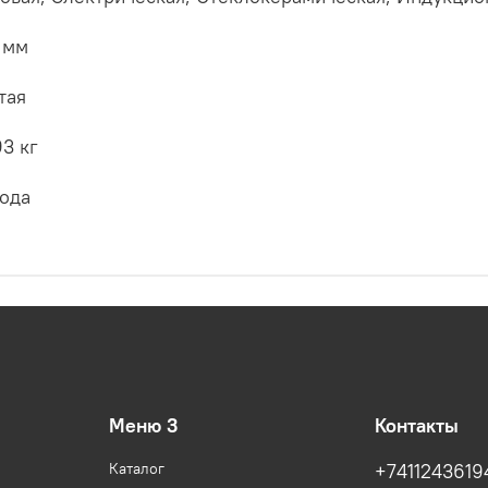
 мм
тая
93 кг
года
Меню 3
Контакты
Каталог
+7411243619