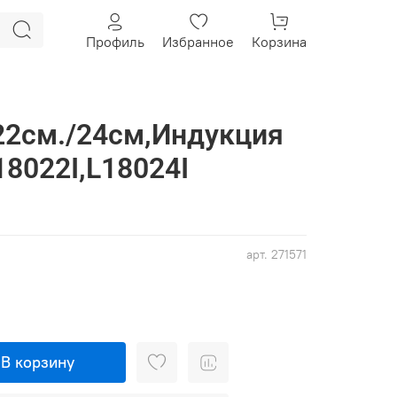
Профиль
Избранное
Корзина
22см./24см,Индукция
18022I,L18024I
арт.
271571
В корзину