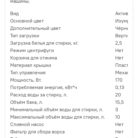
машины.
Вид
Активато
Основной цвет
Изумруд
Дополнительный цвет
Чёрный
Тип загрузки
Вертикал
Загрузка белья для стирки, кг.
2,5
Режим центрифуги
Нет
Корзина для отжима
Нет
Материал крышки
Пластик
Тип управления
Механиче
Мощность, Вт.
170
Потребляемая энергия, кВт*ч
0,13
Расход воды за стирку, л.
20
Объём бака, л.
15,5
Минимальный объём воды для стирки, л.
3
Максимальный объём воды для стирки, л.
10
Сливной насос
Нет
Фильтр для сбора ворса
Нет