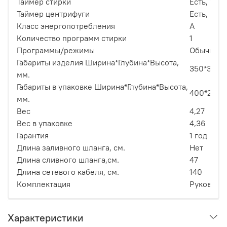
Таймер стирки
Есть, 10 
Таймер центрифуги
Есть, 5 м
Класс энергопотребления
A
Количество программ стирки
1
Программы/режимы
Обычная 
Габариты изделия Ширина*Глубина*Высота,
350*350*
мм.
Габариты в упаковке Ширина*Глубина*Высота,
400*230*
мм.
Вес
4,27
Вес в упаковке
4,36
Гарантия
1 год
Длина заливного шланга, см.
Нет
Длина сливного шланга,см.
47
Длина сетевого кабеля, см.
140
Комплектация
Руководс
Характеристики