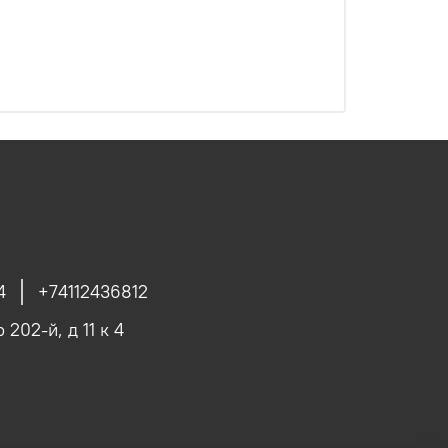
4
+74112436812
 202-й, д 11 к 4